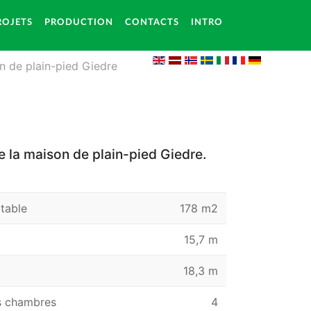
ROJETS
PRODUCTION
CONTACTS
INTRO
on de plain-pied Giedre
e la maison de plain-pied Giedre.
table
178 m2
15,7 m
18,3 m
 chambres
4