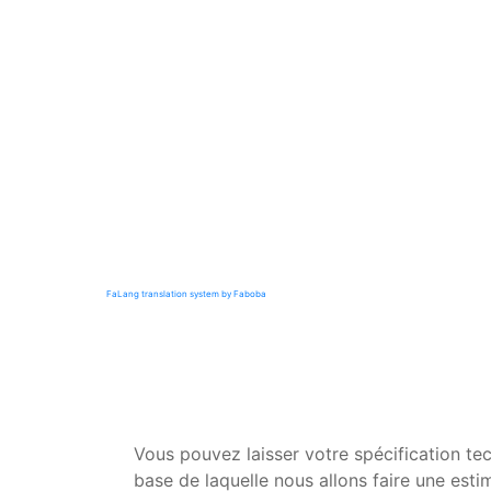
FaLang translation system by Faboba
Vous pouvez laisser votre spécification te
base de laquelle nous allons faire une esti